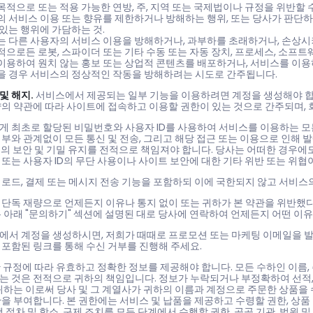
목적으로 또는 적용 가능한 연방, 주, 지역 또는 국제법이나 규정을 위반할
의 서비스 이용 또는 향유를 제한하거나 방해하는 행위, 또는 당사가 판단
 있는 행위에 가담하는 것.
는 다른 사용자의 서비스 이용을 방해하거나, 과부하를 초래하거나, 손상시
적으로든 로봇, 스파이더 또는 기타 수동 또는 자동 장치, 프로세스, 소프
이용하여 원치 않는 홍보 또는 상업적 콘텐츠를 배포하거나, 서비스를 이
을 경우 서비스의 정상적인 작동을 방해하려는 시도로 간주됩니다.
 및 해지.
서비스에서 제공되는 일부 기능을 이용하려면 계정을 생성해야 합니
약의 약관에 따라 사이트에 접속하고 이용할 권한이 있는 것으로 간주되며, 
게 최초로 할당된 비밀번호와 사용자 ID를 사용하여 서비스를 이용하는 모든
부와 관계없이 모든 통신 및 전송, 그리고 해당 접근 또는 이용으로 인해
D의 보안 및 기밀 유지를 전적으로 책임져야 합니다. 당사는 어떠한 경우에도
또는 사용자 ID의 무단 사용이나 사이트 보안에 대한 기타 위반 또는 위협
로드, 결제 또는 메시지 전송 기능을 포함하되 이에 국한되지 않고 서비스의
 단독 재량으로 언제든지 이유나 통지 없이 또는 귀하가 본 약관을 위반했다
 아래 "문의하기" 섹션에 설명된 대로 당사에 연락하여 언제든지 어떤 이
에서 계정을 생성하시면, 저희가 때때로 프로모션 또는 마케팅 이메일을 발
 포함된 링크를 통해 수신 거부를 진행해 주세요.
 규정에 따라 유효하고 정확한 정보를 제공해야 합니다. 모든 수하인 이름,
는 것은 전적으로 귀하의 책임입니다. 정보가 누락되거나 부정확하여 선적,
귀하는 이로써 당사 및 그 계열사가 귀하의 이름과 계정으로 주문한 상품을 
을 부여합니다. 본 권한에는 서비스 및 납품을 제공하고 수령할 권한, 상품 
행 절차 및 항소, 구제 조치를 모든 단계에서 수행할 권한, 공공 기관, 법원 및 