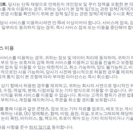
이트.
당사는 단독 재량으로 언제든지 개인정보 및 쿠키 정책을 포함한 본 
를 계속 이용하는 경우, 귀하는 당사가 본 정책 및/또는 관련 정책/계약(
변경 사항을 확인하기 위해 본 정책 및/또는 관련 정책/계약을 수시로 확
당사 서비스를 이용하시려면 만 16세 이상이어야 합니다. 서비스에 접속, 
 일부라도 동의하지 않는 경우, 즉시 서비스 접속 또는 이용을 중단해야 합
비스 이용
서비스를 이용하는 경우, 귀하는 정보 및 데이터 처리에 동의하며, 귀하가 
 부모 또는 보호자의 감독 하에 서비스를 이용하고 있음을 진술하고 보증합니
여 접속 및 이용할 수 있는 제한적이고, 취소 가능하며, 양도 불가능하고,
목적으로만 사용 가능하며, 당사가 사전에 명시적으로 허용한 경우를 제외하고
에게 통지 없이 본 조항에 따라 부여된 라이선스는 즉시 취소됩니다.
상기 항에서 허용된 경우를 제외하고, 귀하는 회사의 서면으로 명시적인 허가를 
역, 수정, 역설계, 분해, 디컴파일 또는 기타 방식으로 이용할 수 없습니다
 이익을 위해 서비스를 이용할 수 없습니다. 회사는 고객의 행위가 관련 법
거부하거나, 계정을 해지하거나, 주문을 취소할 권리를 보유합니다.
 통해 다음과 같은 콘텐츠, 정보 또는 기타 자료를 업로드, 배포 또는 게시해
해하는 내용, (b) 명예훼손, 협박, 비방, 음란, 외설, 포르노그래피에 해
드, 논리 폭탄, 바이러스, 웜, 백도어, 트로이 목마 또는 기타 악의적이거나 
다음 사항을 준수
하지 않기로
동의합니다.