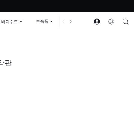
 | 할인 코드: GLOWNEW
부속품
컬렉션
구조
회사 
& 바디수트
약관