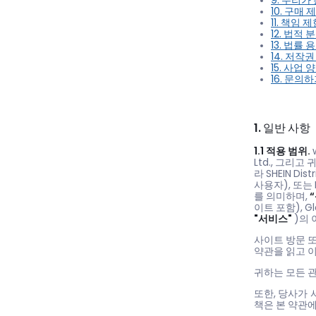
9. 우리가
10. 구매
11. 책임 제
12. 법적 
13. 법률 용
14. 저작권
15. 사업 양
16. 문의하
1. 일반 사항
1.1 적용 범위.
Ltd., 그리
라 SHEIN Dis
사용자), 또는 
를 의미하며,
이트 포함), 
"서비스"
)의 
사이트 방문 
약관을 읽고 
귀하는 모든 관
또한, 당사가
책은 본 약관