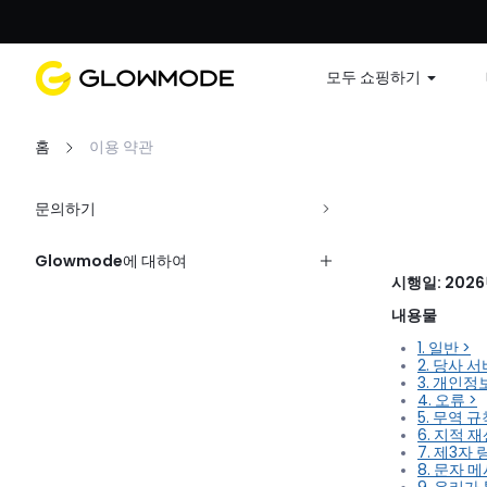
첫 주문
모두 쇼핑하기
홈
이용 약관
문의하기
Glowmode에 대하여
시행일: 2026
배송 정보
내용물
1. 일반 >
반품 정책
2. 당사 
3. 개인정
4. 오류 >
개인정보 처리방침
5. 무역 규
6. 지적 
7. 제3자 
약관
8. 문자 