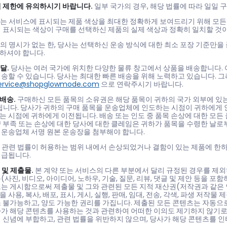
액 제한에 유의하시기 바랍니다.
일부 국가의 경우, 해당 법률에 따라 일일 
는 서비스에 표시되는 제품 색상을 최대한 정확하게 보여드리기 위해 모든 
에 표시되는 색상이 구매를 선택하신 제품의 실제 색상과 정확히 일치할 것
의 명시가 없는 한, 당사는 선택하신 운송 방식에 대한 최소 포장 기준만을
하셔야 합니다.
전달.
당사는 여러 국가에 위치한 다양한 물류 창고에서 상품을 배송합니다. 
송할 수 있습니다. 당사는 최대한 빠른 배송을 위해 노력하고 있습니다. 그
ervice@shopglowmode.com
으로 연락주시기 바랍니다.
 배송.
구매하신 모든 품목의 소유권은 해당 품목이 귀하의 국가 외부에 있
됩니다. 당사가 귀하의 구매 품목을 운송업체에 인도하는 시점이 귀하에게 
는 시점에 귀하에게 이전됩니다. 배송 또는 인도 중 품목 손상에 대한 모든
량 부족 또는 손상에 대한 당사에 대한 클레임은 귀하가 품목을 수령한 날로
 운송업체 서명 원본 운송장을 첨부해야 합니다.
관련 법률이 허용하는 범위 내에서 손상되었거나 결함이 있는 제품에 한하여
지급됩니다.
글 및 제출물.
본 계약 또는 서비스의 다른 부분에서 달리 규정된 경우를 제외
(사진, 비디오, 아이디어, 노하우, 기술, 질문, 리뷰, 댓글 및 제안 등을 
또는 게시함으로써 제출물 및 그와 관련된 모든 지적 재산권(저작권과 같은 
사용, 복사, 배포, 표시, 게시, 실행, 판매, 임대, 전송, 각색, 파생 저작물
소 불가능하고, 양도 가능한 권리를 가집니다. 제출된 모든 콘텐츠는 자동으
사가 해당 콘텐츠를 사용하는 것과 관련하여 어떠한 이의도 제기하지 않기로 
적 신념에 부합하고, 관련 법률을 위반하지 않으며, 당사가 해당 콘텐츠를 