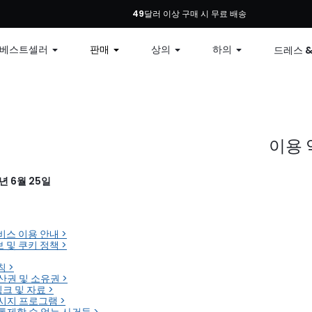
: 모든 주문 10% 할인, 79달러 이상 구매 시 12% 할인, 99달러 이상 구매 시 15% 할인
49달러 이상 구매 시 무료 배송
베스트셀러
판매
상의
하의
드레스 
이용 
년 6월 25일
서비스 이용 안내 >
보 및 쿠키 정책 >
칙 >
재산권 및 소유권 >
링크 및 자료 >
메시지 프로그램 >