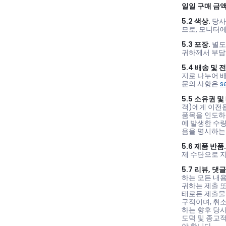
일일 구매 금
5.2 색상.
당사
므로, 모니터
5.3 포장.
별도
귀하께서 부담
5.4 배송 및 
지로 나누어 배
문의 사항은
s
5.5 소유권 및
객)에게 이전
품목을 인도하
에 발생한 수
음을 명시하는
5.6 제품 반품.
제 수단으로 
5.7 리뷰, 댓
하는 모든 내용
귀하는 제출 
태로든 제출물을 
구적이며, 취
하는 향후 당
도덕 및 종교