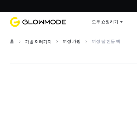
첫 주문
모두 쇼핑하기
홈
여성 가방
여성 탑 핸들 백
가방 & 러기지
필터
모두 지우기