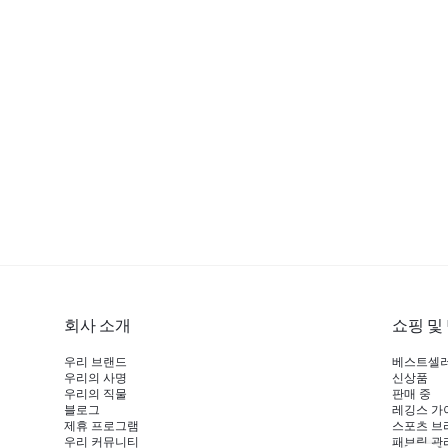
회사 소개
쇼핑 및
우리 브랜드
베스트셀
우리의 사명
신상품
우리의 직물
판매 중
블로그
레깅스 가
제휴 프로그램
스포츠 브
우리 커뮤니티
패브릭 관