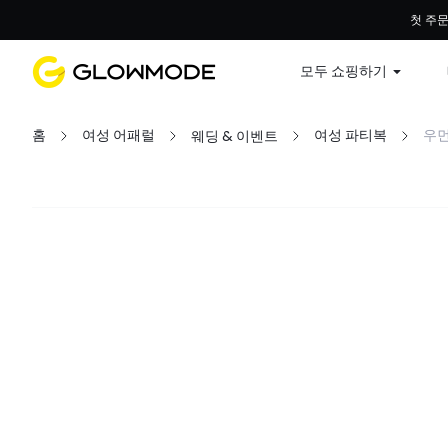
첫 주문
모두 쇼핑하기
홈
여성 어패럴
여성 파티복
우먼
웨딩 & 이벤트
필터
모두 지우기