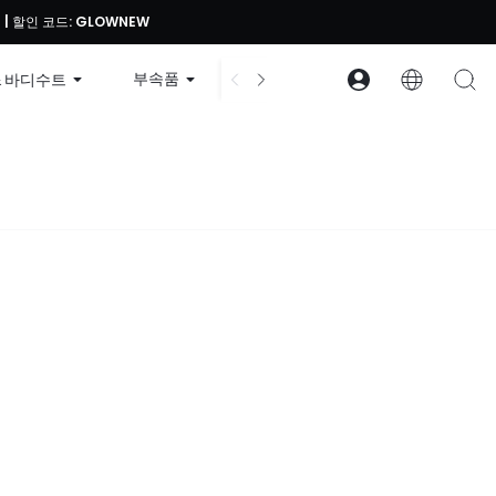
 | 할인 코드: GLOWNEW
부속품
컬렉션
구조
회사 
& 바디수트