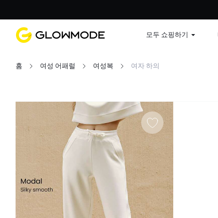
첫 주문
모두 쇼핑하기
홈
여성 어패럴
여성복
여자 하의
필터
모두 지우기