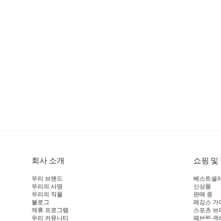
회사 소개
쇼핑 및
우리 브랜드
베스트셀
우리의 사명
신상품
우리의 직물
판매 중
블로그
레깅스 가
제휴 프로그램
스포츠 브
우리 커뮤니티
패브릭 관