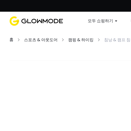
첫 주문
모두 쇼핑하기
홈
스포츠 & 아웃도어
캠핑 & 하이킹
침낭 & 캠프 
필터
모두 지우기