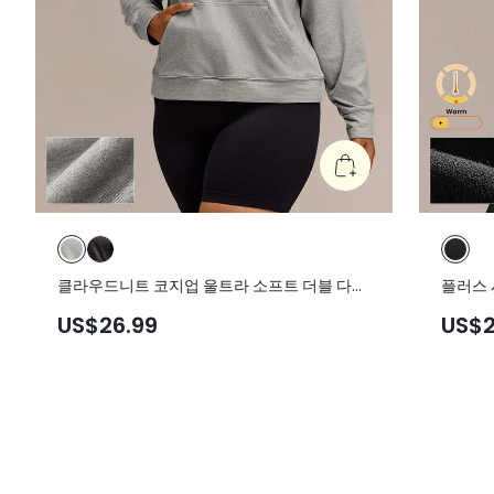
클라우드니트 코지업 울트라 소프트 더블 다이
플러스 
루즈핏 풀오버 후드 스웨트셔츠 포켓 포함 플러
버사이즈
US$26.99
US$2
스 사이즈 데일리 캐주얼
프스 &