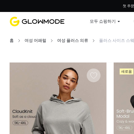
첫 주문
모두 쇼핑하기
홈
여성 어패럴
여성 플러스 의류
플러스 사이즈 스웨
필터
새로움
모두 지우기