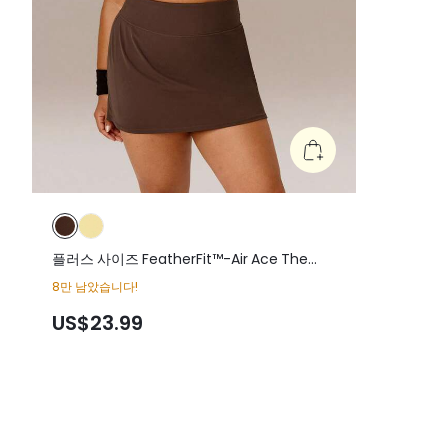
플러스 사이즈 FeatherFit™-Air Ace The
Day 버터처럼 부드러운 땀 흡수 조절 가능한
8만 남았습니다!
신축성 허리 내장 반바지 옆 주머니 미끄럼 방
지 그립 A라인 미니 스커트 가벼운 지지력 낮은
US$23.99
충격 테니스 골프 피클볼 일상 액티브웨어