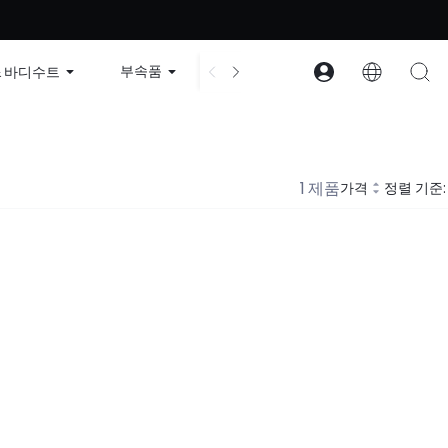
 | 할인 코드: GLOWNEW
부속품
컬렉션
구조
회사 
& 바디수트
1 제품
가격
정렬 기준: