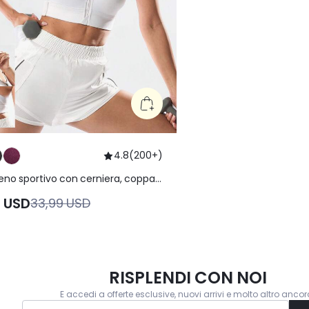
4.8
(
200+
)
eno sportivo con cerniera, coppa
uma ad asciugatura rapida, in rete,
9 USD
33,99 USD
niera frontale, per alto impatto,
 per corsa, jogging, allenamento in
a e attività fisica
RISPLENDI CON NOI
E accedi a offerte esclusive, nuovi arrivi e molto altro ancor