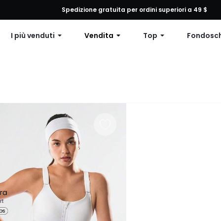
 qualsiasi ordine, 12% di sconto su ordini superiori a $79 o 15% di scon
Spedizione gratuita per ordini superiori a 49 $
I più venduti
Vendita
Top
Fondosc