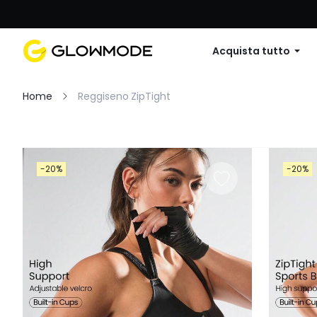
Primo ordine: 10% di sconto su
Acquista tutto
Home
Reggiseno ZipTight
Filtro
-20%
-20%
Cancella tutto