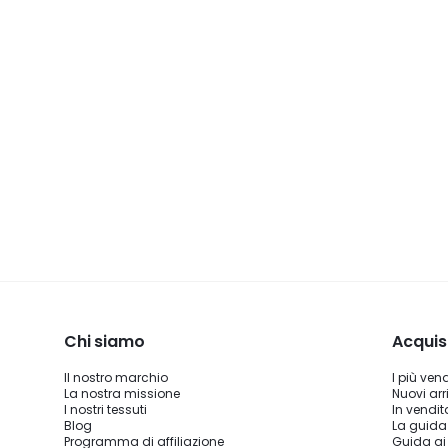
Chi siamo
Acquis
Il nostro marchio
I più ven
La nostra missione
Nuovi arri
I nostri tessuti
In vendit
Blog
La guida
Programma di affiliazione
Guida ai 