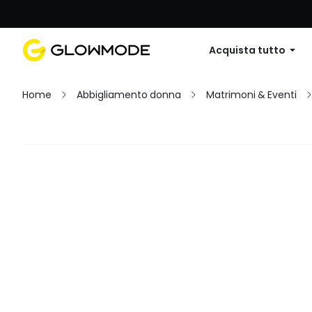
Primo ordine: 10% di sconto su
Acquista tutto
Home
Abbigliamento donna
Matrimoni & Eventi
Filtro
Cancella tutto