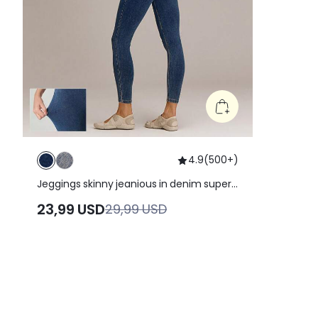
4.9
(
500+
)
Jeggings skinny jeanious in denim super
elasticizzato, classico, con cinque
23,99 USD
29,99 USD
tasche, adatti per yoga e uso quotidiano