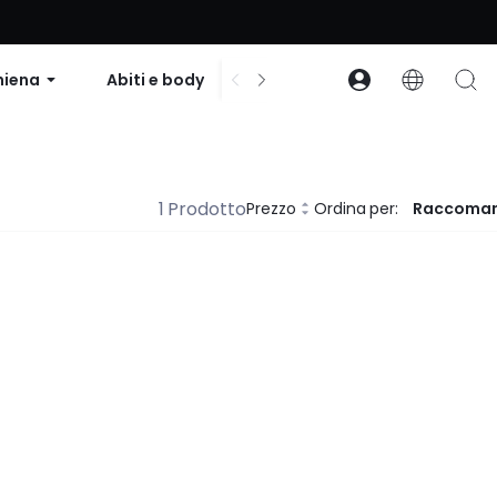
to su ordini superiori a $99 | Codice: GLOWNEW
hiena
Abiti e body
Accessori
Collezion
1 Prodotto
Prezzo
Ordina per:
Raccoma