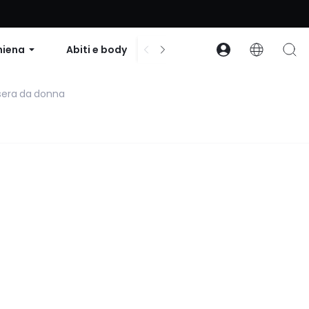
to su ordini superiori a $99 | Codice: GLOWNEW
hiena
Abiti e body
Accessori
Collezion
 sera da donna