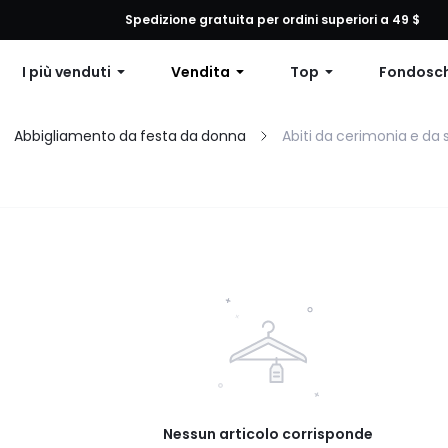
 qualsiasi ordine, 12% di sconto su ordini superiori a $79 o 15% di scon
Spedizione gratuita per ordini superiori a 49 $
I più venduti
Vendita
Top
Fondosc
Abbigliamento da festa da donna
Abiti da cerimonia e da
Nessun articolo corrisponde