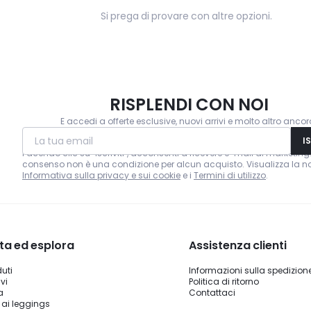
Si prega di provare con altre opzioni.
RISPLENDI CON NOI
E accedi a offerte esclusive, nuovi arrivi e molto altro ancor
La tua email
I
Facendo clic su "Iscriviti", acconsenti a ricevere e-mail di marketing. 
consenso non è una condizione per alcun acquisto. Visualizza la n
Informativa sulla privacy e sui cookie
e i
Termini di utilizzo
.
ta ed esplora
Assistenza clienti
duti
Informazioni sulla spedizion
vi
Politica di ritorno
a
Contattaci
 ai leggings