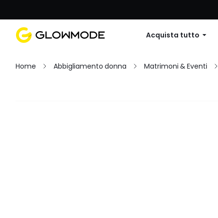
Primo ordine: 10% di sconto su
Acquista tutto
Home
Abbigliamento donna
Matrimoni & Eventi
Filtro
Cancella tutto