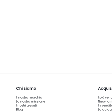
Chi siamo
Acquis
Il nostro marchio
I più ven
La nostra missione
Nuovi arri
I nostri tessuti
In vendit
Blog
La guida