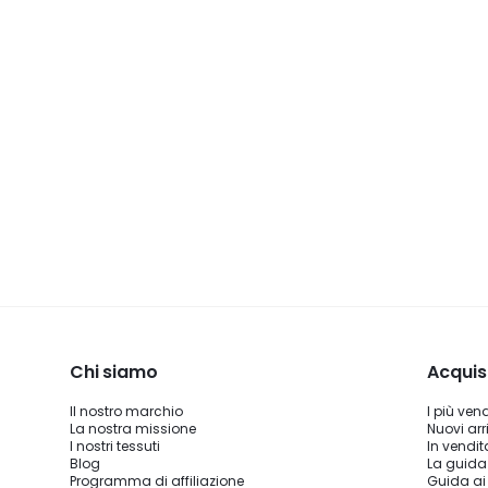
Chi siamo
Acquis
Il nostro marchio
I più ven
La nostra missione
Nuovi arri
I nostri tessuti
In vendit
Blog
La guida
Programma di affiliazione
Guida ai 