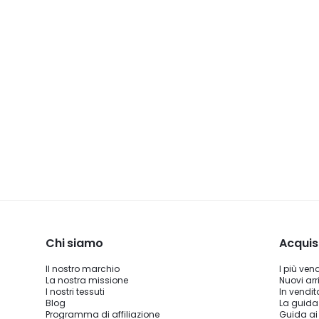
Chi siamo
Acquis
Il nostro marchio
I più ven
La nostra missione
Nuovi arri
I nostri tessuti
In vendit
Blog
La guida
Programma di affiliazione
Guida ai 