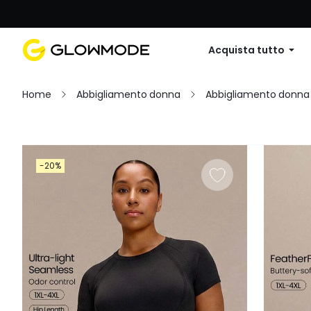
Primo ordine: 10% di sconto su
Acquista tutto
Home
Abbigliamento donna
Abbigliamento donna
Filtro
-20%
Cancella tutto