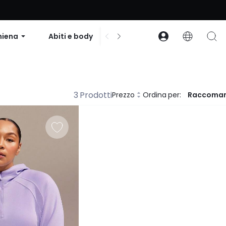
to su ordini superiori a $99 | Codice: GLOWNEW
hiena
Abiti e body
Accessori
Collezion
3 Prodotti
Prezzo
Ordina per:
Raccoma