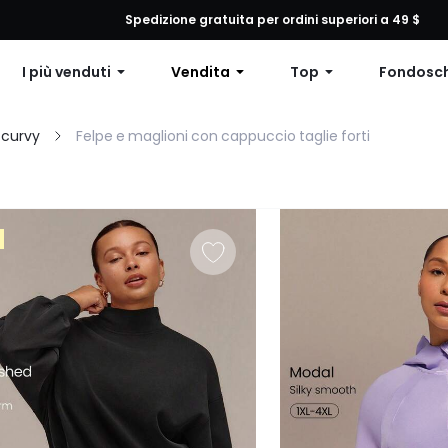
 qualsiasi ordine, 12% di sconto su ordini superiori a $79 o 15% di scon
Spedizione gratuita per ordini superiori a 49 $
I più venduti
Vendita
Top
Fondosc
 curvy
Felpe e maglioni con cappuccio taglie forti