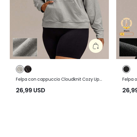
Felpa con cappuccio Cloudknit Cozy Up
Felpa o
ultra morbida, tinta doppia, vestibilità
SoftCa
26,99 USD
26,9
ampia, con tasche, taglie forti, casual
lunghez
quotidiano
e collo