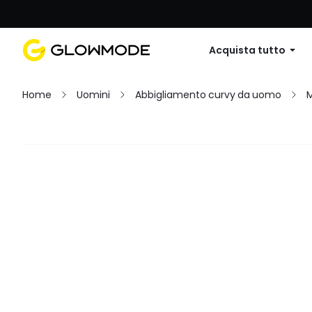
Primo ordine: 10% di sconto su
Acquista tutto
Home
Uomini
Abbigliamento curvy da uomo
M
Filtro
Cancella tutto