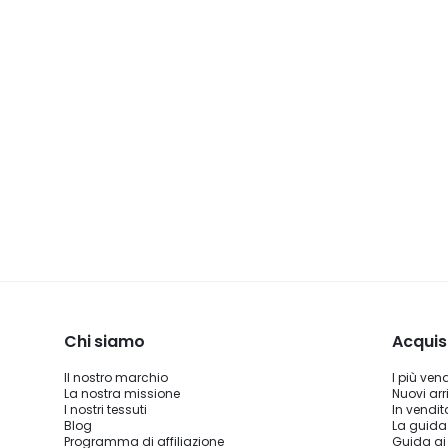
Chi siamo
Acquis
Il nostro marchio
I più ven
La nostra missione
Nuovi arri
I nostri tessuti
In vendit
Blog
La guida
Programma di affiliazione
Guida ai 