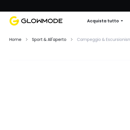
Primo ordine: 10% di sconto su
Acquista tutto
Home
Sport & All'aperto
Campeggio & Escursioni
Filtro
Cancella tutto