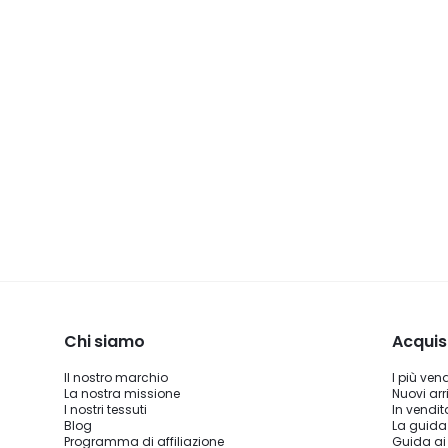
Chi siamo
Acquis
Il nostro marchio
I più ven
La nostra missione
Nuovi arri
I nostri tessuti
In vendit
Blog
La guida
Programma di affiliazione
Guida ai 