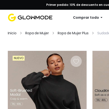
Primer pedido: 10% de descuento en cu
Comprar todo
Inicio
Ropa de Mujer
Ropa de Mujer Plus
Sudade
Filtrar
NUEVO
Borrar todo