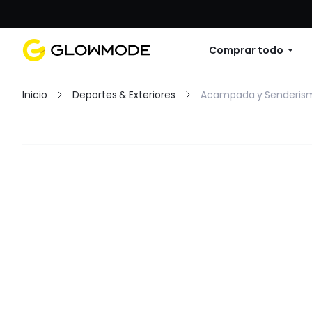
Primer pedido: 10% de descuento en cu
Comprar todo
Inicio
Deportes & Exteriores
Acampada y Senderis
Filtrar
Borrar todo