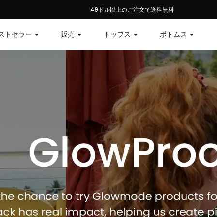
初回注文：全商品10%オフ、79ドル以上で12%オフ、99ドル以上で15%オフ | コ
49ドル以上のご注文で送料無料
ストセラー
販売
トップス
ボトムス