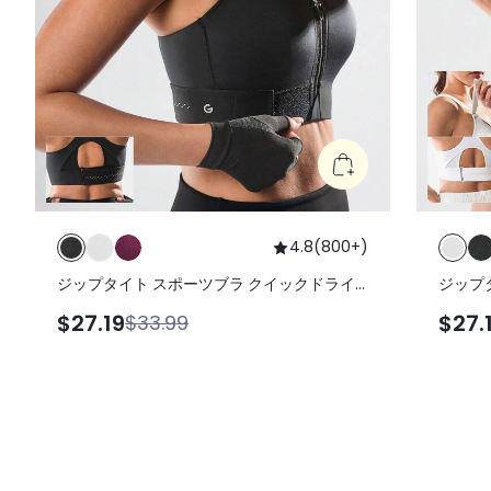
4.8
(
800+
)
ジップタイト スポーツブラ クイックドライ
ジップ
フォームカップ メッシュ ジッパー フロント
フォー
$27.19
$27.
$33.99
ハイインパクト ランニング ジョギング ワー
ハイイ
クアウト ジム トレーニング アクティブ
クアウ