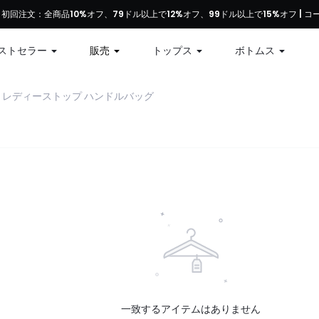
初回注文：全商品10%オフ、79ドル以上で12%オフ、99ドル以上で15%オフ | コ
49ドル以上のご注文で送料無料
ストセラー
販売
トップス
ボトムス
レディーストップ ハンドルバッグ
一致するアイテムはありません