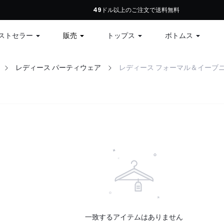
初回注文：全商品10%オフ、79ドル以上で12%オフ、99ドル以上で15%オフ | コ
49ドル以上のご注文で送料無料
ストセラー
販売
トップス
ボトムス
レディース パーティウェア
レディース フォーマル＆イーブ
一致するアイテムはありません