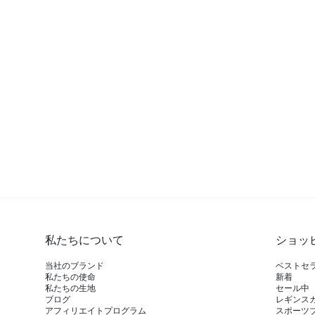
私たちについて
ショッ
当社のブランド
ベストセ
私たちの使命
新着
私たちの生地
セール中
ブログ
レギンス
アフィリエイトプログラム
スポーツ