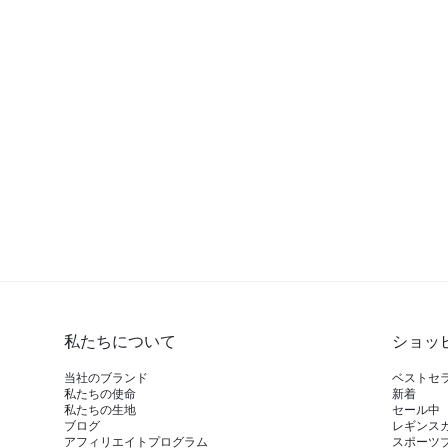
私たちについて
ショッ
当社のブランド
ベストセ
私たちの使命
新着
私たちの生地
セール中
ブログ
レギンス
アフィリエイトプログラム
スポーツ