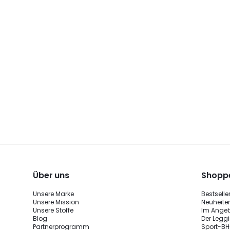
Über uns
Shoppe
Unsere Marke
Bestselle
Unsere Mission
Neuheite
Unsere Stoffe
Im Ange
Blog
Der Legg
Partnerprogramm
Sport-BH