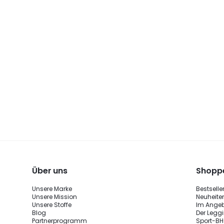
Über uns
Shoppe
Unsere Marke
Bestselle
Unsere Mission
Neuheite
Unsere Stoffe
Im Ange
Blog
Der Legg
Partnerprogramm
Sport-BH