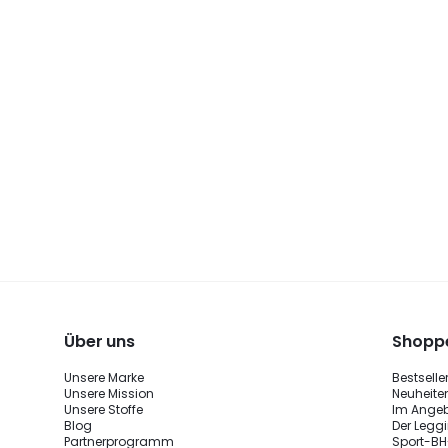
Über uns
Shoppe
Unsere Marke
Bestselle
Unsere Mission
Neuheite
Unsere Stoffe
Im Ange
Blog
Der Legg
Partnerprogramm
Sport-BH