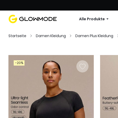
Erste Bestellu
Alle Produkte
Startseite
Damen Kleidung
Damen Plus Kleidung
Filter
-20%
Alles löschen