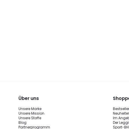
Über uns
Shoppe
Unsere Marke
Bestselle
Unsere Mission
Neuheite
Unsere Stoffe
Im Ange
Blog
Der Legg
Partnerprogramm
Sport-BH