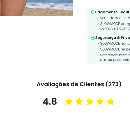
Pagamento Segur
Seus dados estã
GLOWMODE compa
confiáveis comp
Segurança & Priv
GLOWMODE nunca
GLOWMODE respeit
Mantendo medidas
dados pessoais 
Avaliações de Clientes (273)
4.8