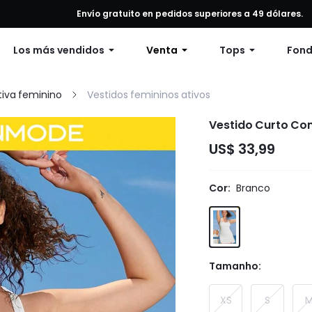
alquier pedido, 12% de descuento en pedidos de $79 o más, o 15% de
Envío gratuito en pedidos superiores a 49 dólares.
Los más vendidos
Venta
Tops
Fon
iva feminino
Vestidos femininos ativos
Vestido Curto Co
US$ 33,99
Cor:
Branco
Tamanho:
XS
S