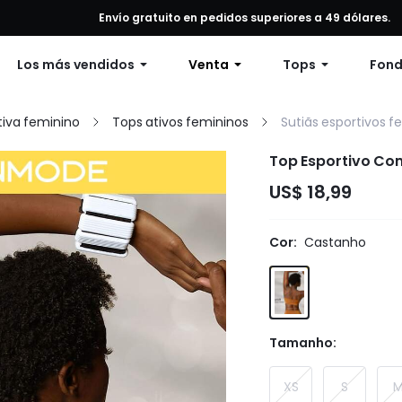
alquier pedido, 12% de descuento en pedidos de $79 o más, o 15% de
Envío gratuito en pedidos superiores a 49 dólares.
Los más vendidos
Venta
Tops
Fon
iva feminino
Tops ativos femininos
Sutiãs esportivos f
Top Esportivo Com
US$ 18,99
Cor:
Castanho
Tamanho:
XS
S