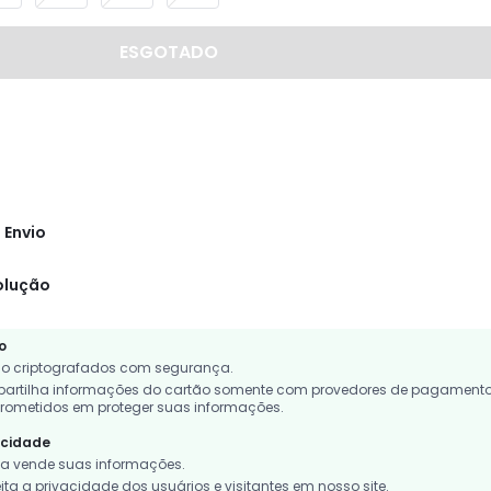
ESGOTADO
 Envio
olução
o
o criptografados com segurança.
rtilha informações do cartão somente com provedores de pagament
rometidos em proteger suas informações.
acidade
 vende suas informações.
a a privacidade dos usuários e visitantes em nosso site.