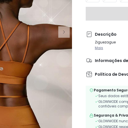
Descrição
Ziguezague
Mais
Informações de
Política de Dev
Pagamento Segur
Seus dados estã
GLOWMODE compa
confiáveis comp
Segurança & Priv
GLOWMODE nunca
GLOWMODE respeit