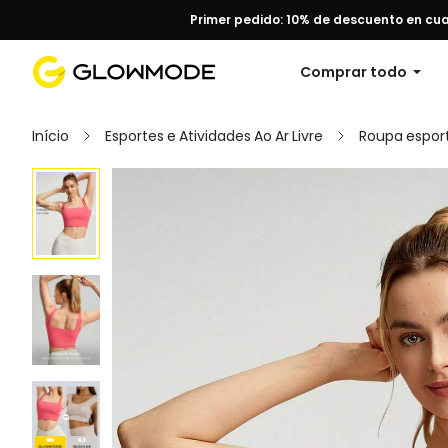
Primer pedido: 10% de descuento en cu
Comprar todo
Início
Esportes e Atividades Ao Ar Livre
Roupa esport