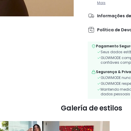
Mais
Informações de
Política de Dev
Pagamento Segur
Seus dados estã
GLOWMODE compa
confiáveis comp
Segurança & Priv
GLOWMODE nunca
GLOWMODE respeit
Mantendo medidas
dados pessoais 
Galería de estilos