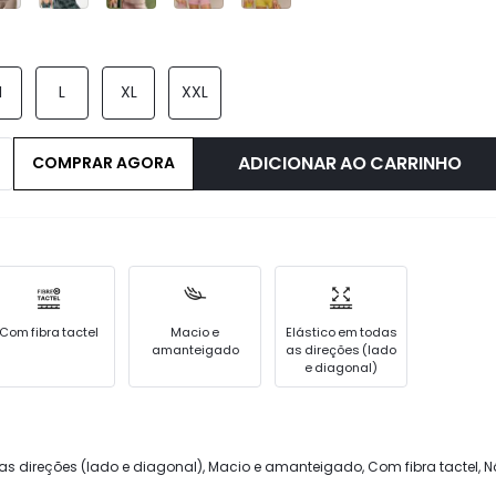
M
L
XL
XXL
ADICIONAR AO CARRINHO
COMPRAR AGORA
Com fibra tactel
Macio e
Elástico em todas
amanteigado
as direções (lado
e diagonal)
as direções (lado e diagonal), Macio e amanteigado, Com fibra tactel, 