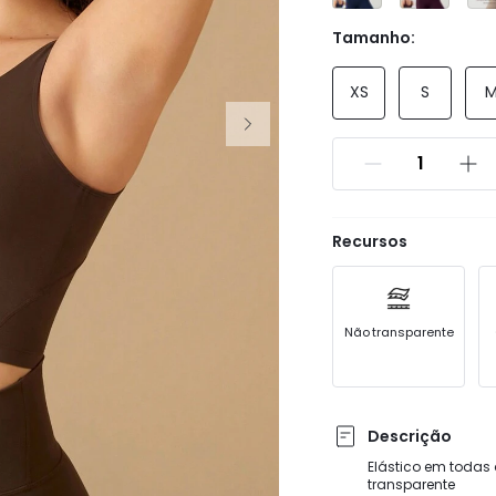
Tamanho:
XS
S
Recursos
Não transparente
Descrição
Elástico em todas 
transparente