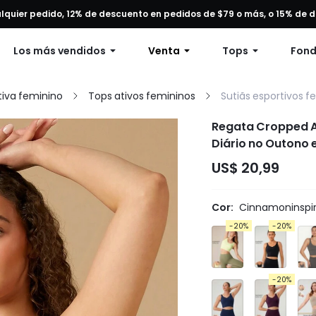
alquier pedido, 12% de descuento en pedidos de $79 o más, o 15% de
Envío gratuito en pedidos superiores a 49 dólares.
Los más vendidos
Venta
Tops
Fon
iva feminino
Tops ativos femininos
Sutiãs esportivos f
Regata Cropped At
Diário no Outono 
US$ 20,99
Cor:
Cinnamoninspir
-20%
-20%
-20%