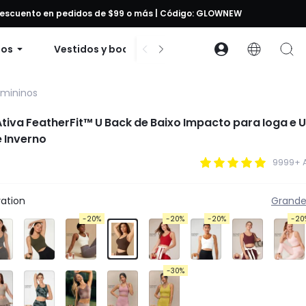
 descuento en pedidos de $99 o más | Código: GLOWNEW
dos
Vestidos y bodies
Accesorios
Cole
emininos
iva FeatherFit™ U Back de Baixo Impacto para Ioga e 
e Inverno
9999+ 
ation
Grand
-20%
-20%
-20%
-20
-30%