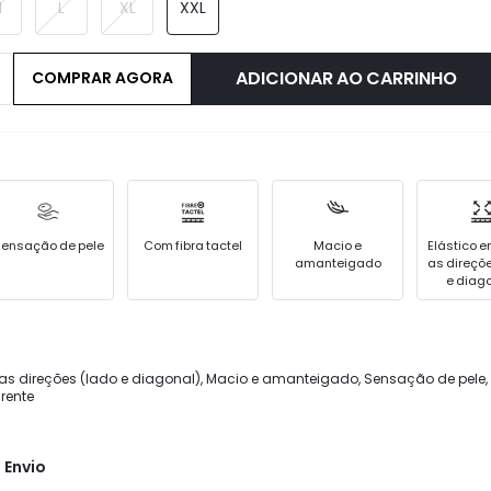
M
L
XL
XXL
ADICIONAR AO CARRINHO
COMPRAR AGORA
ensação de pele
Com fibra tactel
Macio e
Elástico 
amanteigado
as direçõ
e diag
 as direções (lado e diagonal), Macio e amanteigado, Sensação de pele,
arente
 Envio