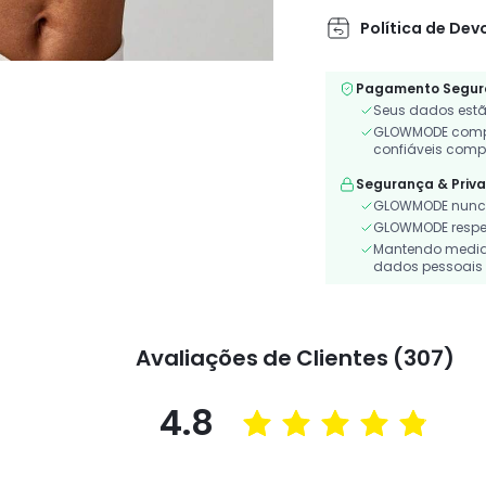
Política de Dev
Pagamento Segur
Seus dados estã
GLOWMODE compa
confiáveis comp
Segurança & Priv
GLOWMODE nunca
GLOWMODE respeit
Mantendo medidas
dados pessoais 
Avaliações de Clientes (307)
4.8