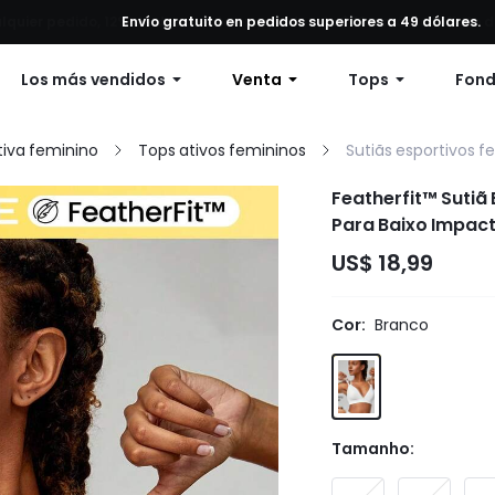
alquier pedido, 12% de descuento en pedidos de $79 o más, o 15% de
Envío gratuito en pedidos superiores a 49 dólares.
Los más vendidos
Venta
Tops
Fon
iva feminino
Tops ativos femininos
Sutiãs esportivos f
Featherfit™ Sutiã
Para Baixo Impact
US$ 18,99
Cor:
Branco
Tamanho: