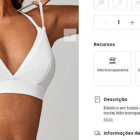
XS
S
Recursos
Não transparente
S
Descrição
Elástico em todas
tactel, Não transp
Mais
Informações de