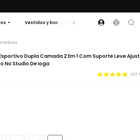
 descuento en pedidos de $99 o más | Código: GLOWNEW
dos
Vestidos y bodies
Accesorios
Cole
emininos
 Esportivo Dupla Camada 2 Em 1 Com Suporte Leve Ajust
o No Studio De Ioga
307 