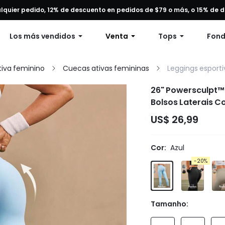
alquier pedido, 12% de descuento en pedidos de $79 o más, o 15% de
Envío gratuito en pedidos superiores a 49 dólares.
Los más vendidos
Venta
Tops
Fon
iva feminino
Cuecas ativas femininas
Leggings esport
26" Powersculpt™
Bolsos Laterais C
de Alto Impacto, 
US$ 26,99
Cor:
Azul
-20%
Tamanho: