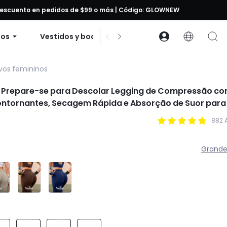
 descuento en pedidos de $99 o más | Código: GLOWNEW
dos
Vestidos y bodies
Accesorios
Cole
ivos femininos
 Prepare-se para Descolar Legging de Compressão c
ontornantes, Secagem Rápida e Absorção de Suor para
Exercícios, Academia e Atividades Físicas
882 
Grand