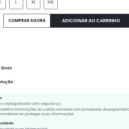
M
L
XL
XXL
ADICIONAR AO CARRINHO
COMPRAR AGORA
 Envio
olução
o
o criptografados com segurança.
rtilha informações do cartão somente com provedores de pagament
rometidos em proteger suas informações.
acidade
 vende suas informações.