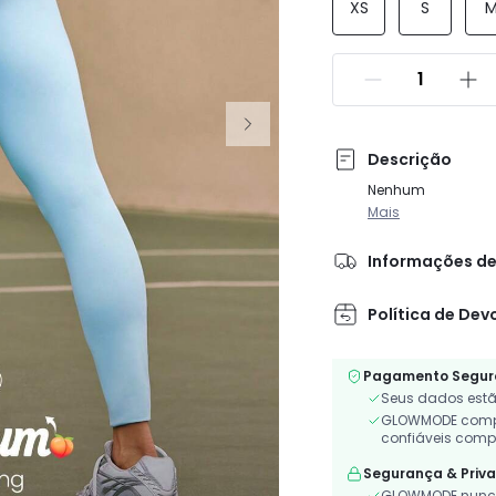
XS
S
Descrição
Nenhum
Mais
Informações de
Política de Dev
Pagamento Segur
Seus dados estã
GLOWMODE compa
confiáveis comp
Segurança & Priv
GLOWMODE nunca