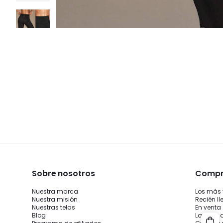
Sobre nosotros
Compra
Nuestra marca
Los más
Nuestra misión
Recién l
Nuestras telas
En venta
Blog
La guía 