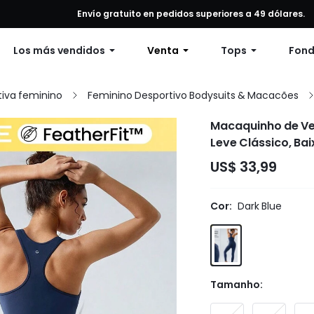
alquier pedido, 12% de descuento en pedidos de $79 o más, o 15% de
Envío gratuito en pedidos superiores a 49 dólares.
Los más vendidos
Venta
Tops
Fon
iva feminino
Feminino Desportivo Bodysuits & Macacões
Macaquinho de Ver
Leve Clássico, Ba
US$ 33,99
Cor:
Dark Blue
Tamanho: