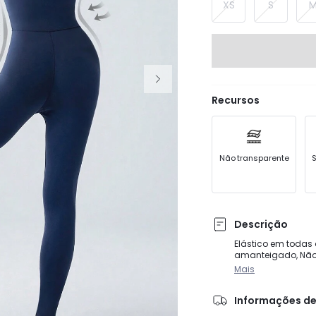
XS
S
Recursos
Não transparente
S
Descrição
Elástico em todas 
amanteigado, Não
Mais
Informações de