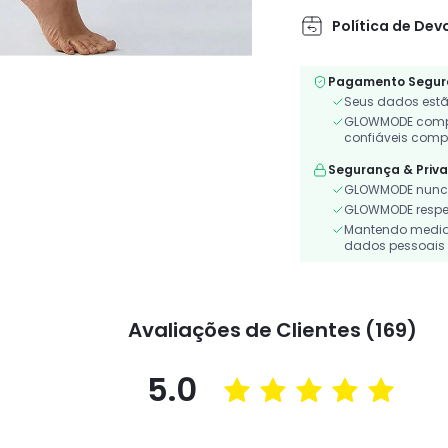
Política de Dev
Pagamento Segur
Seus dados estã
GLOWMODE compa
confiáveis comp
Segurança & Priv
GLOWMODE nunca
GLOWMODE respeit
Mantendo medidas
dados pessoais 
Avaliações de Clientes (169)
5.0