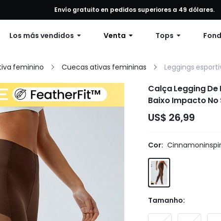
alquier pedido, 12% de descuento en pedidos de $79 o más, o 15% de
Envío gratuito en pedidos superiores a 49 dólares.
Los más vendidos
Venta
Tops
Fon
iva feminino
Cuecas ativas femininas
Leggings esport
Calça Legging De 
Baixo Impacto No 
US$ 26,99
Cor:
Cinnamoninspir
Tamanho: