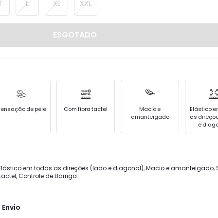
M
L
XL
XXL
ESGOTADO
ensação de pele
Com fibra tactel
Macio e
Elástico 
amanteigado
as direçõ
e diag
 Elástico em todas as direções (lado e diagonal), Macio e amanteigado
tactel, Controle de Barriga
 Envio