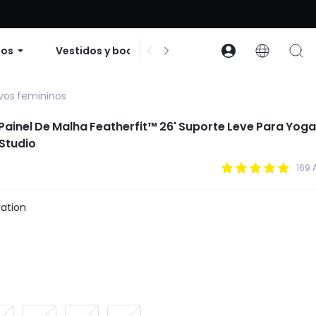
 descuento en pedidos de $99 o más | Código: GLOWNEW
dos
Vestidos y bodies
Accesorios
Cole
ivos femininos
Painel De Malha Featherfit™ 26' Suporte Leve Para Yoga
Studio
169 
ation