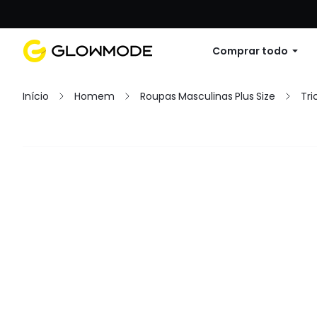
Primer pedido: 10% de descuento en cu
Comprar todo
Início
Homem
Roupas Masculinas Plus Size
Tri
Filtro
Limpar Tudo