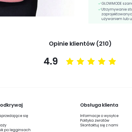
GLOWMODE szanuj
Utrzymywanie st
zaprojektowanyc
używaniem lub u
Opinie klientów (210)
4.9
i odkrywaj
Obsługa klienta
 sprzedające się
Informacje o wysyłce
Polityka zwrotów
daży
Skontaktuj się z nami
ik po legginsach