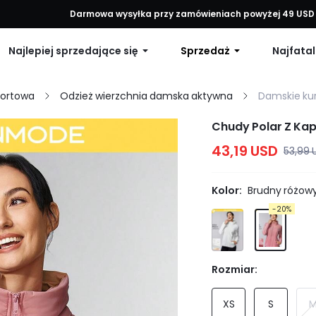
każde zamówienie, 12% zniżki na zamówienia powyżej 79 USD lub 15% 
Darmowa wysyłka przy zamówieniach powyżej 49 USD
Najlepiej sprzedające się
Sprzedaż
Najfatal
portowa
Odzież wierzchnia damska aktywna
Damskie kur
Chudy Polar Z Ka
43,19 USD
53,99 
Kolor:
Brudny różow
-20%
Rozmiar:
XS
S