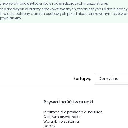
e prywatność użytkowników i odwiedzających naszą stronę.
andardowych w branży środków fizycznych, technicznych i administracy
h w celu ochrony danych osobowych przed nieautoryzowanym przetwar
jawnianiem.
Sortuj wg
Domyślne
Prywatność i warunki
Informacja o prawach autorskich
Centrum prywatności
Warunki korzystania
Odcisk