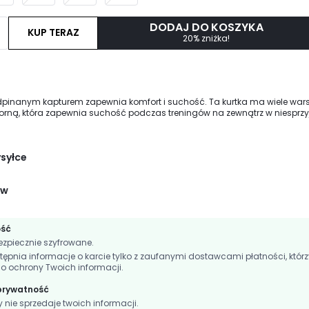
DODAJ DO KOSZYKA
KUP TERAZ
20% zniżka!
odpinanym kapturem zapewnia komfort i suchość. Ta kurtka ma wiele war
ną, która zapewnia suchość podczas treningów na zewnątrz w niesprz
ych. Niezbędne kieszenie boczne zapewniają suchość wszystkich drob
oprawiają wygląd.
ysyłce
ów
ość
zpiecznie szyfrowane.
nia informacje o karcie tylko z zaufanymi dostawcami płatności, którz
do ochrony Twoich informacji.
 prywatność
ie sprzedaje twoich informacji.