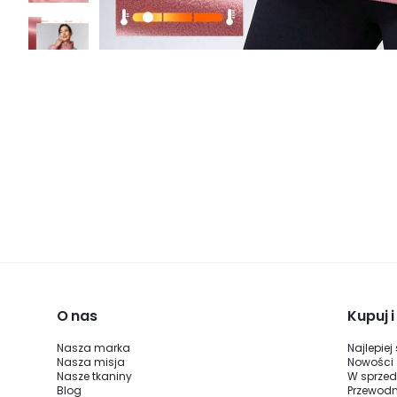
O nas
Kupuj 
Nasza marka
Najlepiej
Nasza misja
Nowości
Nasze tkaniny
W sprze
Blog
Przewodn