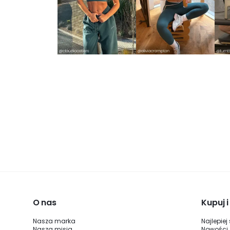
O nas
Kupuj 
Nasza marka
Najlepiej
Nasza misja
Nowości