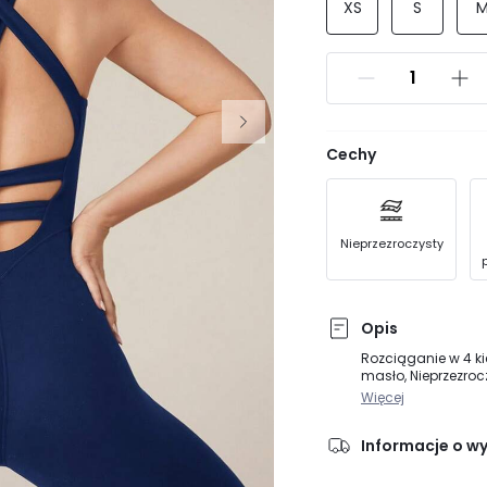
XS
S
Cechy
Nieprzezroczysty
Opis
Rozciąganie w 4 ki
masło, Nieprzezroc
Więcej
Informacje o w