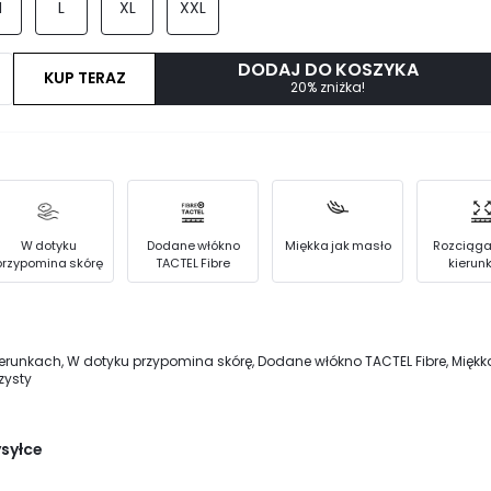
M
L
XL
XXL
DODAJ DO KOSZYKA
KUP TERAZ
20% zniżka!
W dotyku
Dodane włókno
Miękka jak masło
Rozciąga
przypomina skórę
TACTEL Fibre
kierun
erunkach, W dotyku przypomina skórę, Dodane włókno TACTEL Fibre, Miękk
zysty
ysyłce