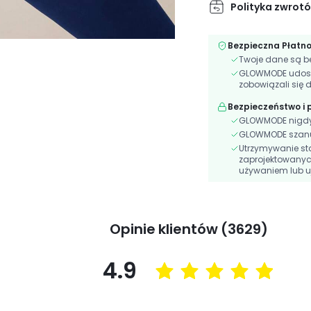
Polityka zwrot
Bezpieczna Płatn
Twoje dane są be
GLOWMODE udostęp
zobowiązali się 
Bezpieczeństwo i
GLOWMODE nigdy n
GLOWMODE szanuj
Utrzymywanie st
zaprojektowanyc
używaniem lub u
Opinie klientów (3629)
4.9