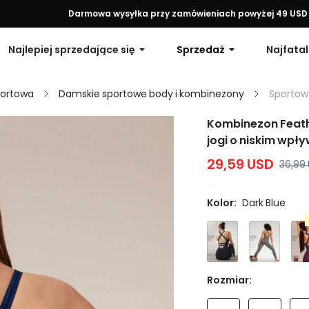
każde zamówienie, 12% zniżki na zamówienia powyżej 79 USD lub 15% 
Darmowa wysyłka przy zamówieniach powyżej 49 USD
Najlepiej sprzedające się
Sprzedaż
Najfatal
portowa
Damskie sportowe body i kombinezony
Sportow
Kombinezon Feathe
jogi o niskim wpływ
29,59 USD
36,99
Kolor:
Dark Blue
Rozmiar: