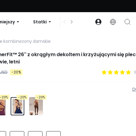
zniżki na zamówienia powyżej 99 USD | Kod: GLOWNEW
niejszy
Statki
Sukienki i body
Akcesori
e kombinezony damskie
rFit™ 26'' z okrągłym dekoltem i krzyżującymi się ple
ie, letni
 USD
-20%
3
D
-20%
-20%
-20%