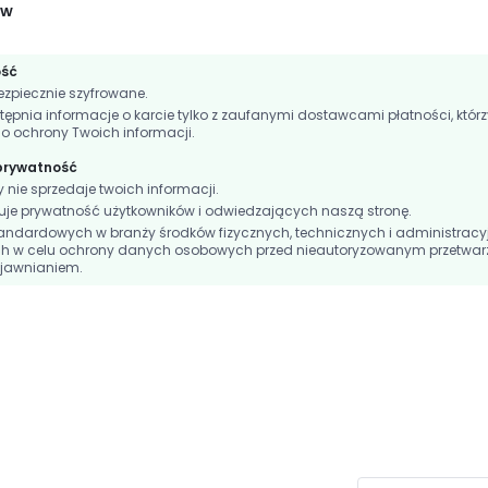
ów
ość
zpiecznie szyfrowane.
nia informacje o karcie tylko z zaufanymi dostawcami płatności, którz
do ochrony Twoich informacji.
 prywatność
ie sprzedaje twoich informacji.
e prywatność użytkowników i odwiedzających naszą stronę.
andardowych w branży środków fizycznych, technicznych i administracy
h w celu ochrony danych osobowych przed nieautoryzowanym przetwar
jawnianiem.