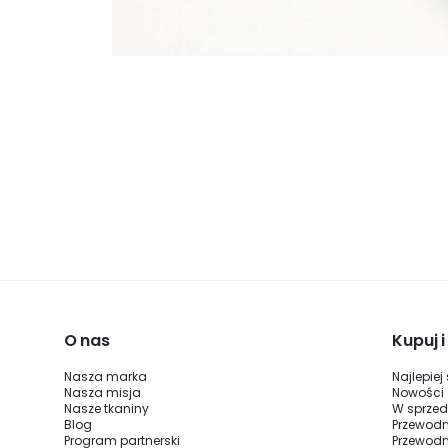
O nas
Kupuj 
Nasza marka
Najlepiej
Nasza misja
Nowości
Nasze tkaniny
W sprze
Blog
Przewodn
Program partnerski
Przewodn