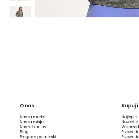
O nas
Kupuj 
Nasza marka
Najlepiej
Nasza misja
Nowości
Nasze tkaniny
W sprze
Blog
Przewodn
Program partnerski
Przewodn