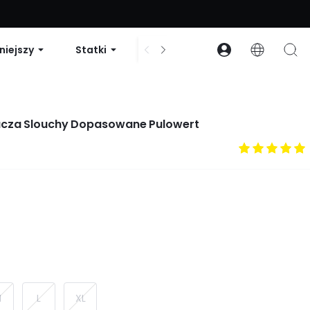
zniżki na zamówienia powyżej 99 USD | Kod: GLOWNEW
niejszy
Statki
Sukienki i body
Akcesori
acza Slouchy Dopasowane Pulowert
M
L
XL