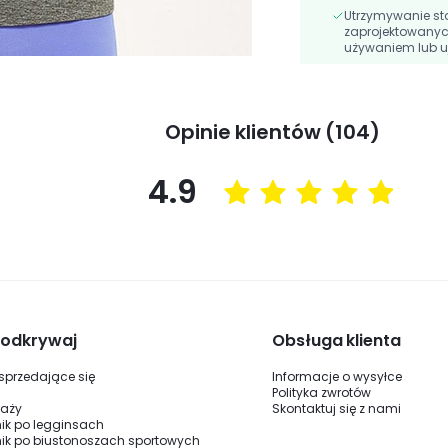
Utrzymywanie st
zaprojektowanyc
używaniem lub u
Opinie klientów (104)
4.9
i odkrywaj
Obsługa klienta
 sprzedające się
Informacje o wysyłce
Polityka zwrotów
daży
Skontaktuj się z nami
ik po legginsach
ik po biustonoszach sportowych