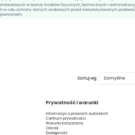
andardowych w branży środków fizycznych, technicznych i administracy
h w celu ochrony danych osobowych przed nieautoryzowanym przetwar
jawnianiem.
Sortuj wg
Domyślne
Prywatność i warunki
Informacja o prawach autorskich
Centrum prywatności
Warunki korzystania
Odcisk
Dostępność