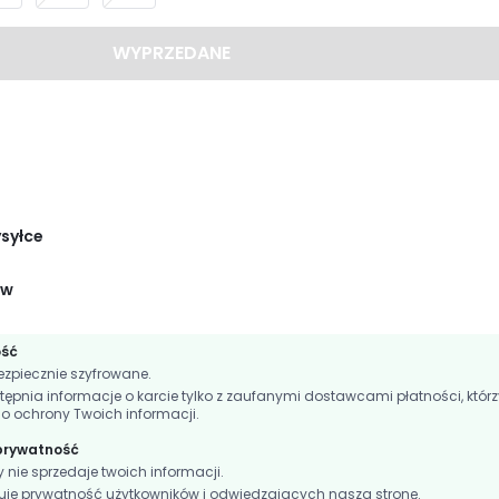
WYPRZEDANE
ysyłce
ów
ość
zpiecznie szyfrowane.
nia informacje o karcie tylko z zaufanymi dostawcami płatności, którz
do ochrony Twoich informacji.
 prywatność
ie sprzedaje twoich informacji.
e prywatność użytkowników i odwiedzających naszą stronę.