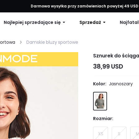
każde zamówienie, 12% zniżki na zamówienia powyżej 79 USD lub 15% 
Darmowa wysyłka przy zamówieniach powyżej 49 USD
Najlepiej sprzedające się
Sprzedaż
Najfatal
portowa
Damskie bluzy sportowe
Sznurek do ściąg
38,99 USD
Kolor:
Jasnoszary
Rozmiar:
XS
S