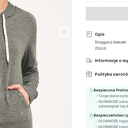
Opis
Ściągacz, Kieszeń
Więcej
Informacje o w
Polityka zwrot
Bezpieczna Płatn
Twoje dane są be
GLOWMODE udostęp
zobowiązali się 
Bezpieczeństwo i
GLOWMODE nigdy n
GLOWMODE szanuj