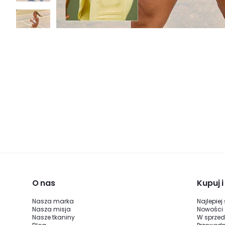
O nas
Kupuj 
Nasza marka
Najlepiej
Nasza misja
Nowości
Nasze tkaniny
W sprze