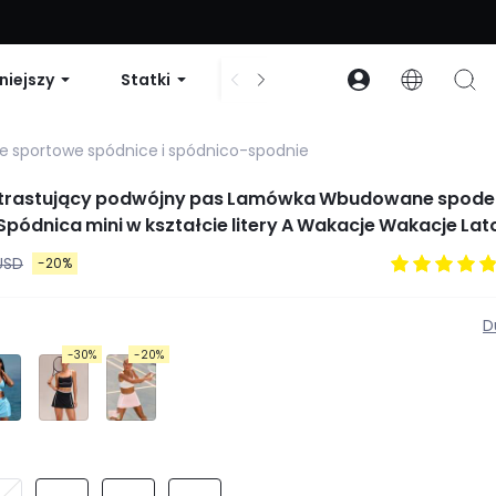
zniżki na zamówienia powyżej 99 USD | Kod: GLOWNEW
niejszy
Statki
Sukienki i body
Akcesori
e sportowe spódnice i spódnico-spodnie
ntrastujący podwójny pas Lamówka Wbudowane spode
Spódnica mini w kształcie litery A Wakacje Wakacje Lat
zienny strój na co dzień
USD
-20%
D
-30%
-20%