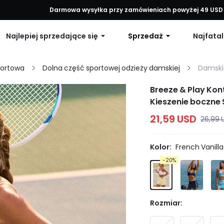
każde zamówienie, 12% zniżki na zamówienia powyżej 79 USD lub 15% 
Darmowa wysyłka przy zamówieniach powyżej 49 USD
Najlepiej sprzedające się
Sprzedaż
Najfatal
portowa
Dolna część sportowej odzieży damskiej
Damski
Breeze & Play Ko
Kieszenie boczne 
Podróże Plaża Cod
21,59 USD
26,99 
Kolor:
French Vanilla
-20%
Rozmiar: