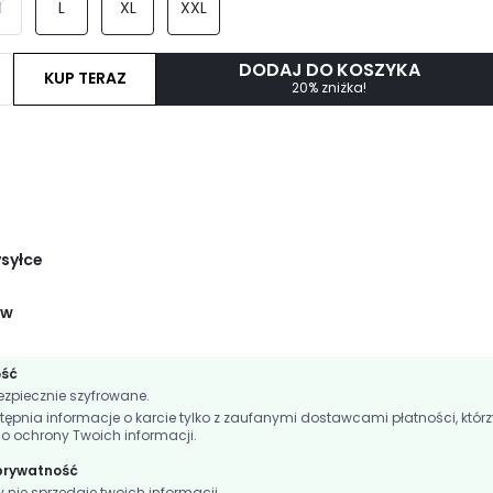
M
L
XL
XXL
DODAJ DO KOSZYKA
KUP TERAZ
20% zniżka!
ysyłce
ów
ość
zpiecznie szyfrowane.
nia informacje o karcie tylko z zaufanymi dostawcami płatności, którz
do ochrony Twoich informacji.
 prywatność
ie sprzedaje twoich informacji.