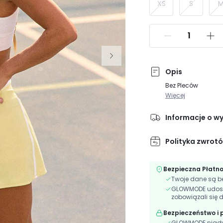
XS
S
Opis
Bez Pleców
Więcej
Informacje o w
Polityka zwrot
Bezpieczna Płatn
Twoje dane są be
GLOWMODE udostęp
zobowiązali się 
Bezpieczeństwo i
GLOWMODE nigdy n