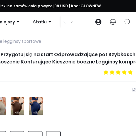
zniżki na zamówienia powyżej 99 USD | Kod: GLOWNEW
niejszy
Statki
Sukienki i body
Akcesori
e legginsy sportowe
 Przygotuj się na start Odprowadzające pot Szybkosc
oszenie Konturujące Kieszenie boczne Legginsy kompr
ntensywności Siłownia Bieganie Odzież sportowa
D