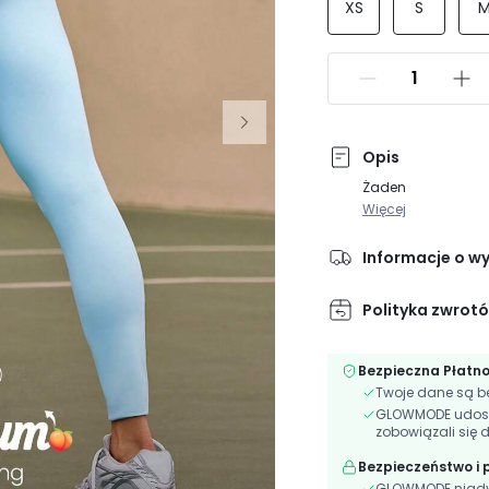
XS
S
Opis
Żaden
Więcej
Informacje o w
Polityka zwrot
Bezpieczna Płatn
Twoje dane są be
GLOWMODE udostęp
zobowiązali się 
Bezpieczeństwo i
GLOWMODE nigdy n