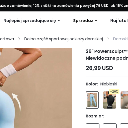
każde zamówienie, 12% zniżki na zamówienia powyżej 79 USD lub 15% 
Darmowa wysyłka przy zamówieniach powyżej 49 USD
Najlepiej sprzedające się
Sprzedaż
Najfatal
portowa
Dolna część sportowej odzieży damskiej
Damski
26" Powersculpt™
Niewidoczne podn
Trening o dużej i
26,99 USD
Kolor:
Niebieski
-20%
Rozmiar: