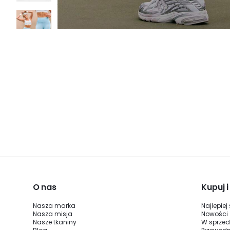
O nas
Kupuj 
Nasza marka
Najlepiej
Nasza misja
Nowości
Nasze tkaniny
W sprze