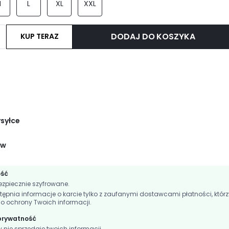
M
L
XL
XXL
DODAJ DO KOSZYKA
KUP TERAZ
ysyłce
ów
ość
zpiecznie szyfrowane.
nia informacje o karcie tylko z zaufanymi dostawcami płatności, którz
do ochrony Twoich informacji.
 prywatność
ie sprzedaje twoich informacji.