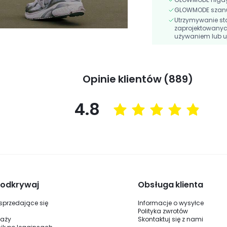
GLOWMODE szanuj
Utrzymywanie st
zaprojektowanyc
używaniem lub u
Opinie klientów (889)
4.8
i odkrywaj
Obsługa klienta
 sprzedające się
Informacje o wysyłce
Polityka zwrotów
daży
Skontaktuj się z nami