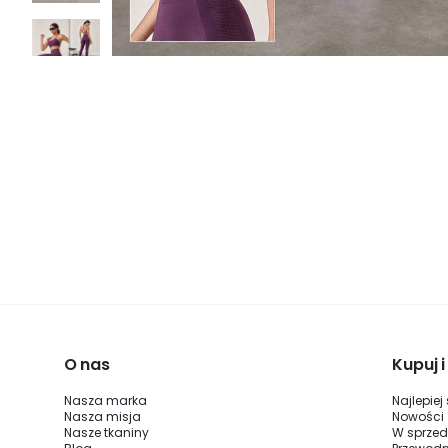
O nas
Kupuj 
Nasza marka
Najlepiej
Nasza misja
Nowości
Nasze tkaniny
W sprze