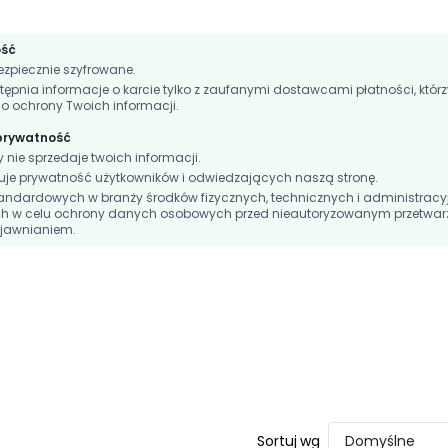
ość
zpiecznie szyfrowane.
nia informacje o karcie tylko z zaufanymi dostawcami płatności, którz
do ochrony Twoich informacji.
 prywatność
ie sprzedaje twoich informacji.
e prywatność użytkowników i odwiedzających naszą stronę.
andardowych w branży środków fizycznych, technicznych i administracy
h w celu ochrony danych osobowych przed nieautoryzowanym przetwar
jawnianiem.
Sortuj wg
Domyślne