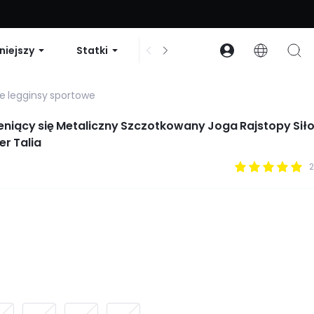
zniżki na zamówienia powyżej 99 USD | Kod: GLOWNEW
niejszy
Statki
Sukienki i body
Akcesori
e legginsy sportowe
ieniący się Metaliczny Szczotkowany Joga Rajstopy Sił
er Talia
2