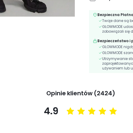
Bezpieczna Płatn
Twoje dane są be
GLOWMODE udostęp
zobowiązali się 
Bezpieczeństwo i
GLOWMODE nigdy n
GLOWMODE szanuj
Utrzymywanie st
zaprojektowanyc
używaniem lub u
Opinie klientów (2424)
4.9