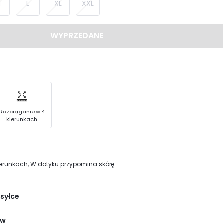
M
L
XL
XXL
WYPRZEDANE
Rozciąganie w 4
kierunkach
ierunkach, W dotyku przypomina skórę
ysyłce
ów