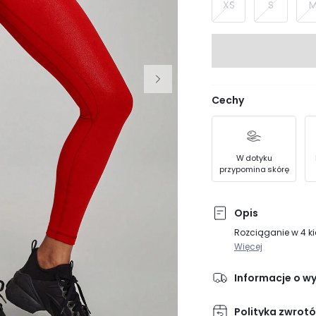
XS
S
Cechy
W dotyku
przypomina skórę
Opis
Rozciąganie w 4 k
Więcej
Informacje o w
Polityka zwrot