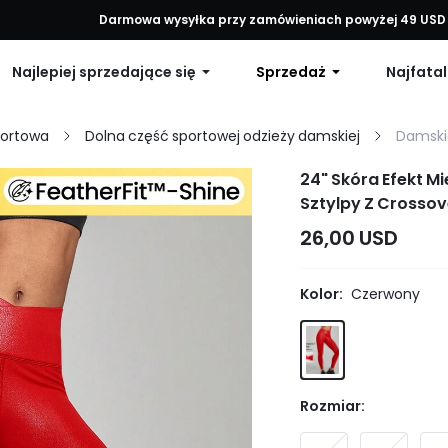
każde zamówienie, 12% zniżki na zamówienia powyżej 79 USD lub 15% 
Darmowa wysyłka przy zamówieniach powyżej 49 USD
Najlepiej sprzedające się
Sprzedaż
Najfatal
portowa
Dolna część sportowej odzieży damskiej
Damski
24" Skóra Efekt M
Sztylpy Z Crossov
26,00 USD
Kolor:
Czerwony
Rozmiar: