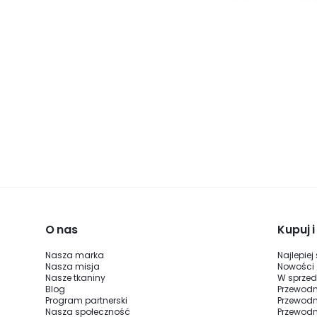
O nas
Kupuj 
Nasza marka
Najlepiej
Nasza misja
Nowości
Nasze tkaniny
W sprze
Blog
Przewodn
Program partnerski
Przewodn
Nasza społeczność
Przewodni